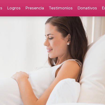
as
Logros
Presencia
Testimonios
Donativos
E