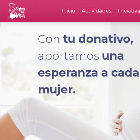
Skip
Inicio
Actividades
Iniciativ
to
main
content
Con
tu donativo,
aportamos
una
esperanza a cada
mujer.