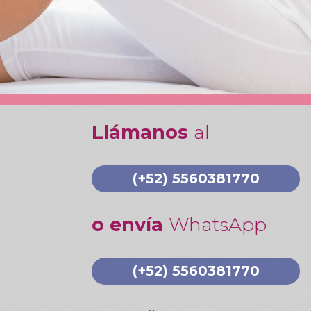
Llámanos
al
(+52) 5560381770
o envía
WhatsApp
(+52) 5560381770