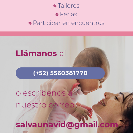
Talleres
Ferias
Participar en encuentros
Llámanos
al
(+52) 5560381770
o escríbenos a
nuestro correo:
salvaunavid@gmail.com