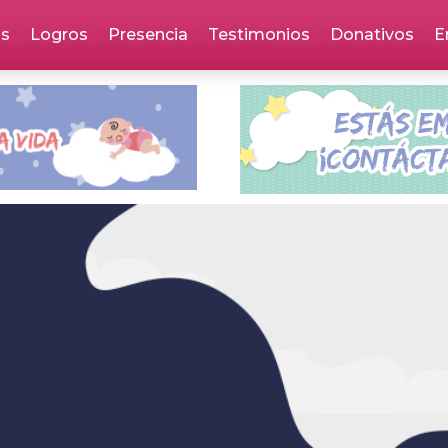
as
Logros
Presencia
Testimonios
Donativos
E